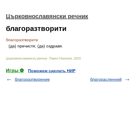
Църковнославянски речник
благоразтворити
благоразтворити
(да) пречистя; (да) оздравя.
Църковнославянски речник
.
Павел Николов
.
2015
.
Игры ⚽
Поможем сделать НИР
благоразтворение
благорасленний