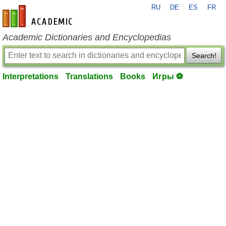
RU
DE
ES
FR
en-academic.com
Academic Dictionaries and Encyclopedias
Search!
Interpretations
Translations
Books
Игры ⚽